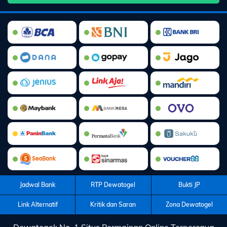
Arcade
Deposit
History
Referral
Promosi
Hubungi
Kami
Download
Jadwal Bank
RTP Dewatogel
Bukti JP
6 ©
Link Alternatif
Kritik dan Saran
Zona Dewatogel
WATOGEL
right
erved