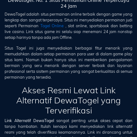
Dewatogel: No. 1 Situs Permainan Online Terpercaya
24 Jam
DewaTogel
adalah situs permainan online terbaik dengan game yang
lengkap dan sangat terpercaya. Situs ini menyediakan permainan judi
seperti Permainan
Togel Online
, slot online, sportsbook dan betting
live casino. Link situs game ini selalu siap menemani 24 jam nonstop
setiap harinya tanpa ada jam Offline.
Situs Togel ini juga menyediakan berbagai fitur menarik yang
memudahkan dalam setiap permainan para user di dalam game play
situs kami. Namun bukan hanya situs ini memberikan pengalaman
bermain yang seru menarik dengan server terbaik dan layanan
profesional serta sisitem permainan yang sangat berkualitas di semua
permainan yang tersedia.
Akses Resmi Lewat Link
Alternatif DewaTogel yang
Terverifikasi
Link Alternatif DewaTogel
sangat penting untuk akses cepat dan
tanpa hambatan. Itulah kenapa kami menyediakan link alternatif
resmi yang telah diverifikasi keamanannya. Link ini dirancang untuk