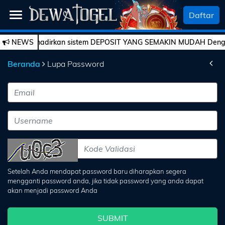
SELAMAT DATANG
Daftar
 menghadirkan sistem DEPOSIT YANG SEMAKIN MUDAH Dengan FITUR T
NEWS
Beranda
Beranda
Lupa Password
Daftar
Togel
Live
Casino
Slot
Games
Setelah Anda mendapat password baru diharapkan segera
Esports
PROMO
mengganti password anda, jika tidak password yang anda dapat
akan menjadi password Anda
Bola
SUBMIT