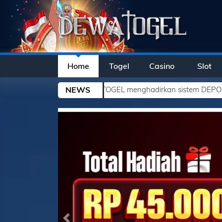
Home
Togel
Casino
Slot
DEWATOGEL menghadirkan sistem DEPOSIT YANG SEMAKIN M
NEWS