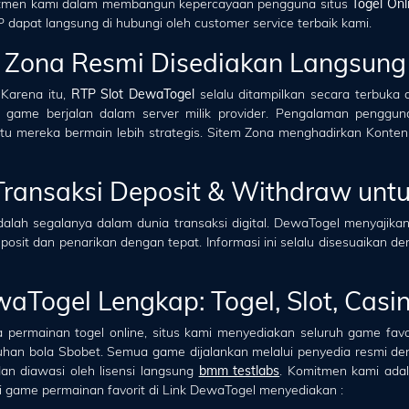
omitmen kami dalam membangun kepercayaan pengguna situs
Togel Onl
 dapat langsung di hubungi oleh customer service terbaik kami.
 Zona Resmi Disediakan Langsung 
Karena itu,
RTP Slot DewaTogel
selalu ditampilkan secara terbuka 
uh game berjalan dalam server milik provider. Pengalaman pengg
 mereka bermain lebih strategis. Sitem Zona menghadirkan Konte
Transaksi Deposit & Withdraw untu
lah segalanya dalam dunia transaksi digital. DewaTogel menyajikan j
osit dan penarikan dengan tepat. Informasi ini selalu disesuaikan d
ogel Lengkap: Togel, Slot, Casin
 permainan togel online, situs kami menyediakan seluruh game fav
 taruhan bola Sbobet. Semua game dijalankan melalui penyedia resmi d
n diawasi oleh lisensi langsung
bmm testlabs
. Komitmen kami ada
agai game permainan favorit di Link DewaTogel menyediakan :