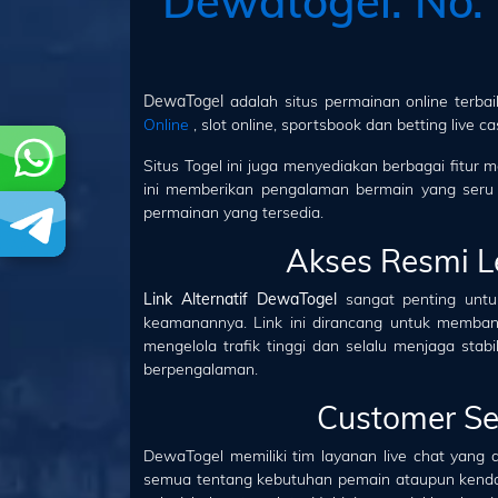
Dewatogel: No. 
DewaTogel
adalah situs permainan online terba
Online
, slot online, sportsbook dan betting live 
Situs Togel ini juga menyediakan berbagai fitu
ini memberikan pengalaman bermain yang seru m
permainan yang tersedia.
Akses Resmi Le
Link Alternatif DewaTogel
sangat penting untuk
keamanannya. Link ini dirancang untuk memba
mengelola trafik tinggi dan selalu menjaga stabil
berpengalaman.
Customer Ser
DewaTogel memiliki tim layanan live chat yang 
semua tentang kebutuhan pemain ataupun kendala