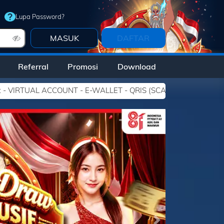
Lupa Password?
DAFTAR
Referral
Promosi
Download
E-WALLET - QRIS (SCAN BARCODE). Link Alternatif DEWATOGEL : 