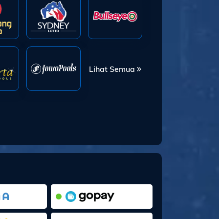
Lihat Semua