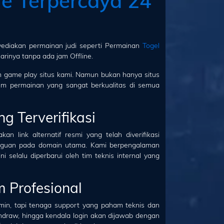
ne Terpercaya 24
yediakan permainan judi seperti Permainan
Togel
harinya tanpa ada jam Offline.
m game play situs kami. Namun bukan hanya situs
tem permainan yang sangat berkualitas di semua
g Terverifikasi
 link alternatif resmi yang telah diverifikasi
ngguan pada domain utama. Kami berpengalaman
ni selalu diperbarui oleh tim teknis internal yang
m Profesional
dmin, tapi tenaga support yang paham teknis dan
hdraw, hingga kendala login akan dijawab dengan